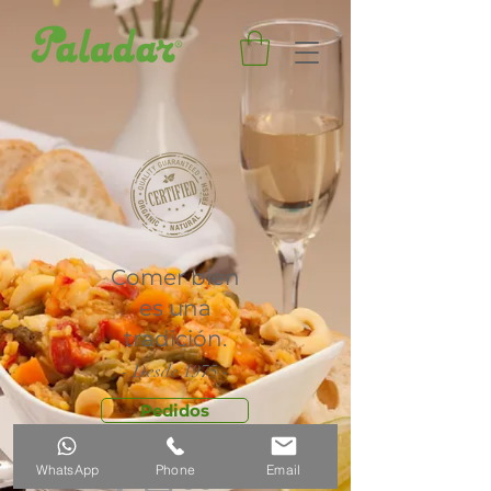
Comer bien
es una
tradición.
- Desde 1975 -
Pedidos
WhatsApp
Phone
Email